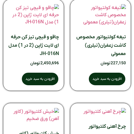
تیغه کولتیواتور مخصوص
چاقو و قیچی تیز کن حرفه
کاشت زعفران(تیلری)
ای لایت ژاپن (2 در 1) مدل
معمولی
JH-016N
227,150
تومان
2,450,696
تومان
افزودن به سبد خرید
افزودن به سبد خرید
چرخ آهنی کلتیواتور
خیش کلتیواتور (گاور