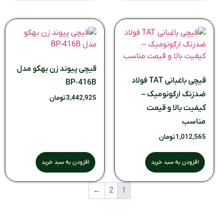
قیچی پیوند زن بهکو مدل
قیچی باغبانی TAT فولاد
BP-416B
ضدزنگ ارگونومیک –
3,442,925
تومان
کیفیت بالا و قیمت
مناسب
1,012,565
تومان
افزودن به سبد خرید
افزودن به سبد خرید
←
2
1