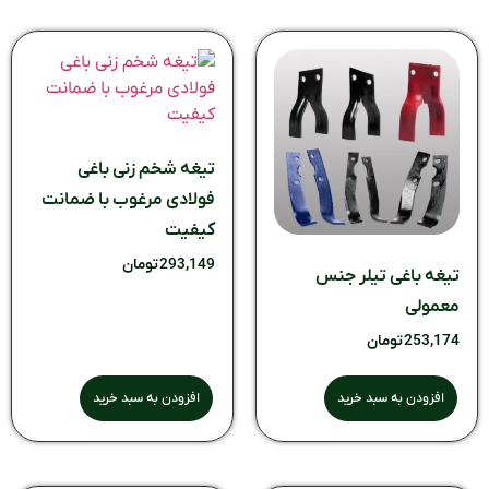
تیغه شخم زنی باغی
فولادی مرغوب با ضمانت
کیفیت
293,149
تومان
تیغه باغی تیلر جنس
معمولی
253,174
تومان
افزودن به سبد خرید
افزودن به سبد خرید