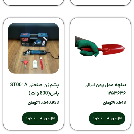
بیلچه مدل پهن ایرانی
پشم زن صنعتی ST001A
۱۲۵۳۶۳۶
باس(800 وات)
95,648
تومان
15,540,933
تومان
افزودن به سبد خرید
افزودن به سبد خرید