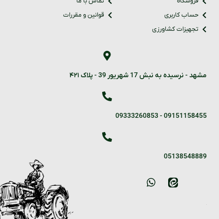
فروشگاه
تماس با ما
حساب کاربری
قوانین و مقررات
تجهیزات کشاورزی
مشهد - نرسیده به نبش 17 شهریور 39 - پلاک ۴۲۱
09333260853
-
09151158455
05138548889