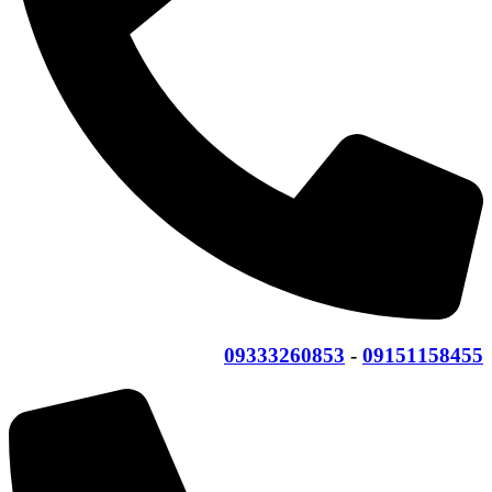
09333260853
-
09151158455