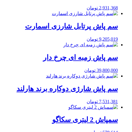
2,931,368
تومان
سم پاش پرتابل شارزی اسمارت
9,205,019
تومان
سم پاش زمبه ای چرخ دار
39,800,000
تومان
سم پاش شارژی دوکاره برند هارلند
7,531,381
تومان
سمپاش 2 لیتری سکاگو