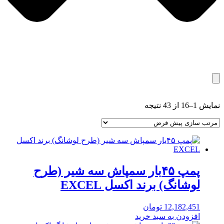
نمایش 1–16 از 43 نتیجه
پمپ ۴۵بار سمپاش سه شیر (طرح
لوشانگ) برند اکسل EXCEL
12,182,451
تومان
افزودن به سبد خرید