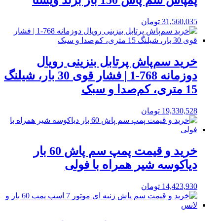
پمپاش سم پاش 150 بار برند ویستا
31,560,035
تومان
خرید سم‌پاش پرتابل بنزینی رویال
دوزمانه 768-1 | فشار قوی 30 بار، شیلنگ
15 متری، کم‌صدا و سبک
19,330,528
تومان
خرید و قیمت پمپ سم پاش 60 بار
دیاکوسه شیر همراه با فولی
14,423,930
تومان