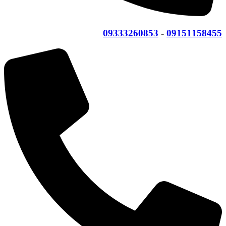
09333260853
-
09151158455