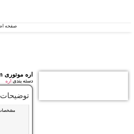
صفحه اص
اره موتوری 50cm زومکس مدل ZMC5450
دسته بندی
اره
توضیحات 
مشخصات