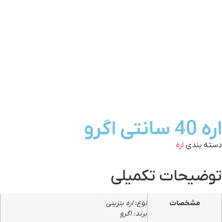
اره 40 سانتی اگرو
دسته بندی
اره
توضیحات تکمیلی
مشخصات
نوع: اره بنزینی
برند: اگرو