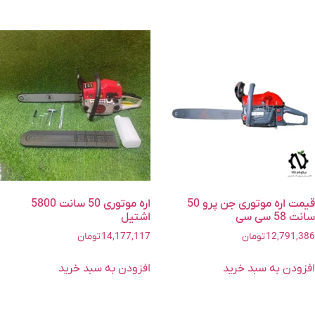
قیمت اره موتوری جن پرو 50
اره موتوری 50 سانت 5800
سانت 58 سی سی
اشتیل
12,791,386
تومان
14,177,117
تومان
افزودن به سبد خرید
افزودن به سبد خرید