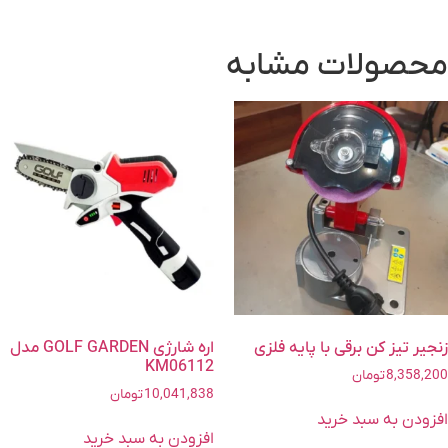
محصولات مشابه
زنجیر تیز کن برقی با پایه فلزی
اره شارژی GOLF GARDEN مدل
KM06112
8,358,200
تومان
10,041,838
تومان
افزودن به سبد خرید
افزودن به سبد خرید