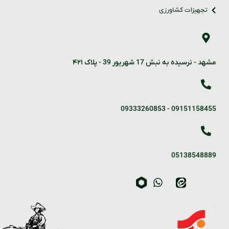
تجهیزات کشاورزی
مشهد - نرسیده به نبش 17 شهریور 39 - پلاک ۴۲۱
09333260853
-
09151158455
05138548889