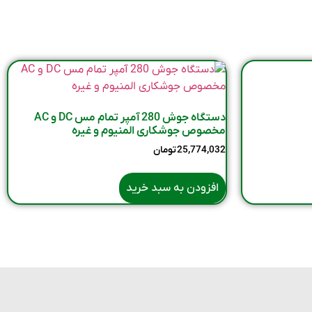
دستگاه جوش 280 آمپر تمام مس DC و AC
مخصوص جوشکاری المنیوم و غیره
25,774,032
تومان
افزودن به سبد خرید