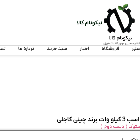
نیکونام کالا
صلی
فروشگاه
اخبار
سبد خرید
درباره ما
تما
استوک ( دست دوم )