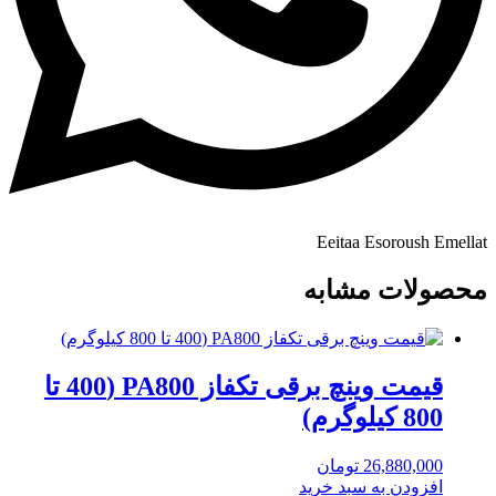
Eeitaa
Esoroush
Emellat
محصولات مشابه
قیمت وینچ برقی تکفاز PA800 (400 تا
800 کیلوگرم)
26,880,000
تومان
افزودن به سبد خرید