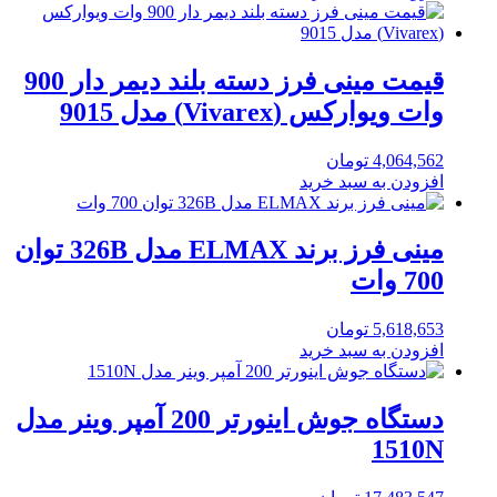
قیمت مینی فرز دسته بلند دیمر دار 900
وات ویوارکس (Vivarex) مدل 9015
4,064,562
تومان
افزودن به سبد خرید
مینی فرز برند ELMAX مدل 326B توان
700 وات
5,618,653
تومان
افزودن به سبد خرید
دستگاه جوش اینورتر 200 آمپر وینر مدل
1510N