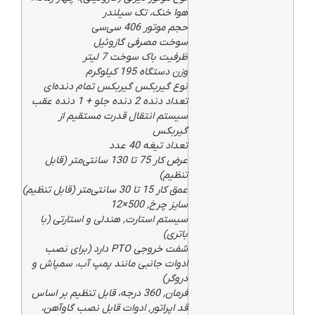
هوا خنک، تک سیلندر
حجم موتور 406 سی‌سی
سوخت مصرفی گازوئیل
ظرفیت باک سوخت 7 لیتر
وزن دستگاه 195 کیلوگرم
نوع گیربکس گیربکس تمام دنده‌ای
تعداد دنده 2 دنده جلو + 1 دنده عقب
سیستم انتقال قدرت مستقیم از
گیربکس
تعداد تیغه 40 عدد
عرض کار 75 تا 130 سانتی‌متر (قابل
تنظیم)
عمق کار 15 تا 30 سانتی‌متر (قابل تنظیم)
سایز چرخ, 500×12
سیستم استارت, هندلی و استارتی (با
باتری)
شفت خروجی PTO دارد (برای نصب
ادوات جانبی مانند پمپ آب، سمپاش و
دروگر)
فرمان, 360 درجه، قابل تنظیم بر اساس
قد اپراتور, ادوات قابل نصب گاوآهن،