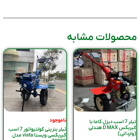
محصولات مشابه
ناموجود
تیلر 7 اسب دیزل کاما با
گیربکس D MAX هندلی
تیلر بنزینی کولتیواتور 7 اسب
(وارداتی)
گیربکسی ویستا vista مدل