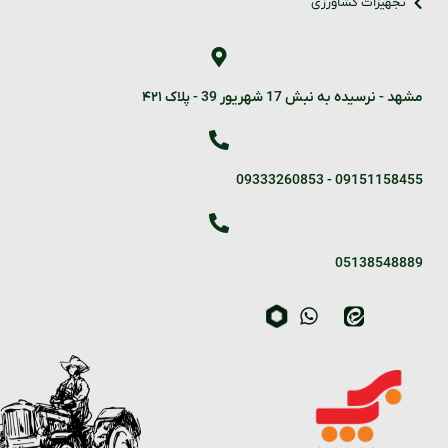
تجهیزات کشاورزی
مشهد - نرسیده به نبش 17 شهریور 39 - پلاک ۴۲۱
09333260853
-
09151158455
05138548889