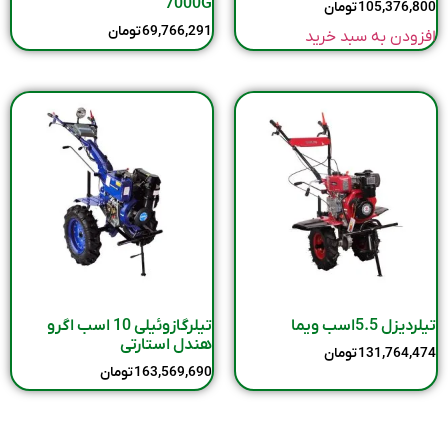
7000G
105,376,800
تومان
69,766,291
تومان
افزودن به سبد خرید
تیلردیزل 5.5اسب ویما
تیلرگازوئیلی 10 اسب اگرو
هندل استارتی
131,764,474
تومان
163,569,690
تومان