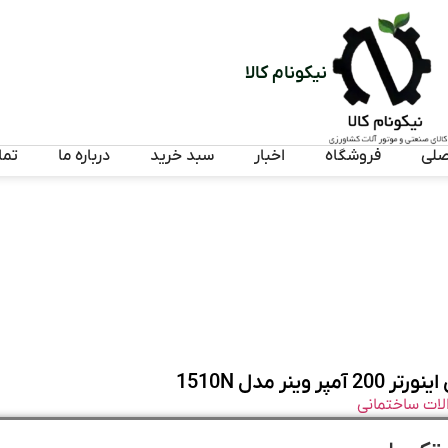
نیکونام کالا
صلی
فروشگاه
اخبار
سبد خرید
درباره ما
تما
 وینر مدل 1510N
 الات ساختمانی