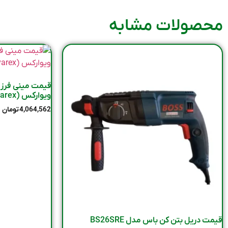
محصولات مشابه
ویوارکس (Vivarex) مدل 9015
4,064,562
تومان
قیمت دریل بتن کن باس مدل BS26SRE