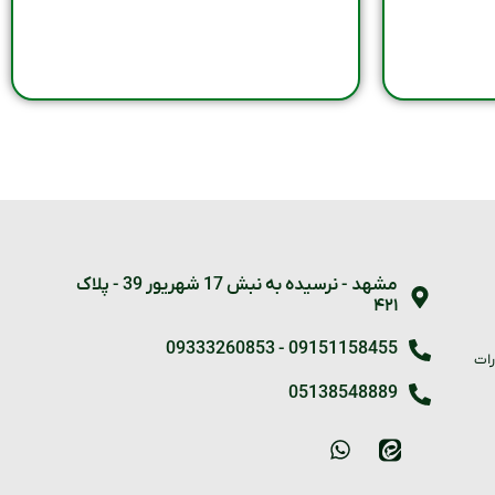
مشهد - نرسیده به نبش 17 شهریور 39 - پلاک
۴۲۱
09333260853
-
09151158455
رات
05138548889