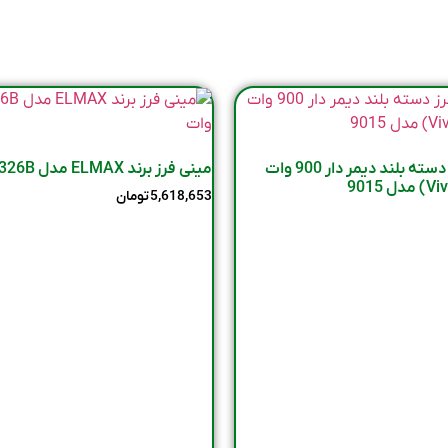
قیمت مینی فرز دسته بلند دیمر دار 900 وات
مینی فرز برند ELMAX مدل 326B توان 700 وات
5,618,653
تومان