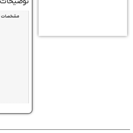
توضیحات 
مشخصات ک