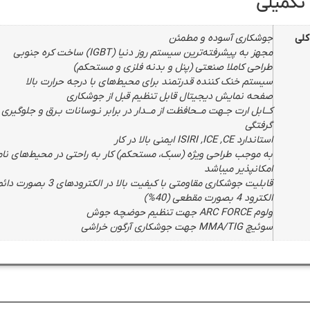
تکمیلی
لی
جوشکاری آسوده و مطمئن
مجهز به پیشرفته‌ترین سیستم روز دنیا (IGBT) ساخت کره جنوبی
طراحی کاملا صنعتی (پنل و بدنه فلزی و مستحکم)
سیستم خنک کننده قدرتمند برای محیط‌های با درجه حرارت بالا
صفحه نمایش دیجیتال قابل تنظیم قبل از جوشکاری
کــابل ارت جـهت مــحافظت از مــدار در برابر نـوسانات بـرق و جلوگیری ا
گرفتگی
استاندارد ISIRI ,ICE ,CE ایمنی بالا در کار
به موجب طراحی ویژه (سبک، مستحکم) کار به راحتی در محیط‌های نا
امکانپذیر میباشد
الکترود 4 بصورت مقطعی (40%)
ولوم ARC FORCE جهت تنظیم حوضچه جوش
سوئیچ MMA/TIG جهت جوشکاری آرگون خراشی