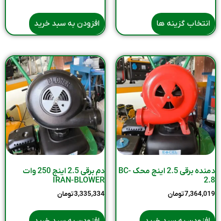
انتخاب گزینه ها
افزودن به سبد خرید
دمنده برقی 2.5 اینچ محک BC-
دم برقی 2.5 اینچ 250 وات
IRAN-BLOWER
2.8
7,364,019
تومان
3,335,334
تومان