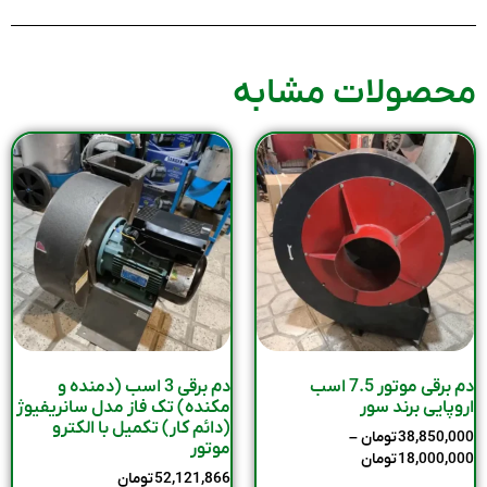
محصولات مشابه
دم برقی موتور 7.5 اسب
دم برقی 3 اسب (دمنده و
اروپایی برند سور
مکنده) تک فاز مدل سانریفیوژ
(دائم کار) تکمیل با الکترو
38,850,000
تومان
–
موتور
18,000,000
تومان
52,121,866
تومان