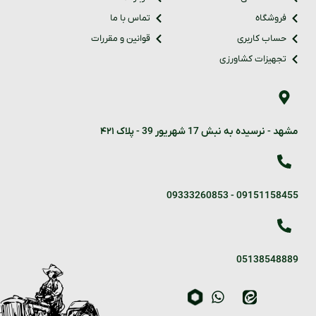
فروشگاه
تماس با ما
حساب کاربری
قوانین و مقررات
تجهیزات کشاورزی
مشهد - نرسیده به نبش 17 شهریور 39 - پلاک ۴۲۱
09333260853
-
09151158455
05138548889