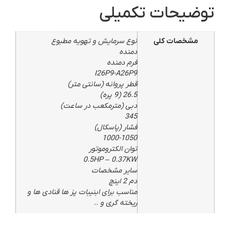
توضیحات تکمیلی
مشخصات کلی
نوع سرمایش و تهویه مطبوع
دمنده
فرم دمنده
I26P9-A26P9
قطر پروانه (سانتی متر)
26.5 (9 پره)
دبی (مترمکعب در ساعت)
345
فشار (پاسکال)
1000-1050
توان الکتروموتور
0.5HP – 0.37KW
سایر مشخصات
دم 2 اینچ
مناسب برای ابنیبات پز ها قنادی ها و
ریخته گری و ..