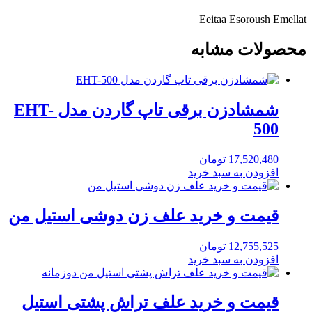
Eeitaa
Esoroush
Emellat
محصولات مشابه
شمشادزن برقی تاپ گاردن مدل EHT-
500
17,520,480
تومان
افزودن به سبد خرید
قیمت و خرید علف زن دوشی استیل من
12,755,525
تومان
افزودن به سبد خرید
قیمت و خرید علف تراش پشتی استیل