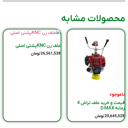
محصولات مشابه
علف زن KNCپشتی اصلی
26,561,538
تومان
ناموجود
قیمت و خرید علف تراش 4
زمانه D MAX
20,645,528
تومان