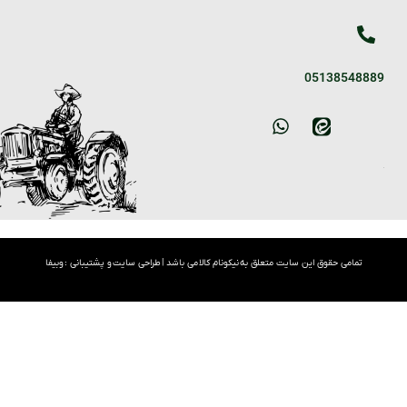
05138548889
تمامی حقوق این سایت متعلق به نیکونام کالا می باشد |
طراحی سایت
و پشتیبانی :
وبیفا