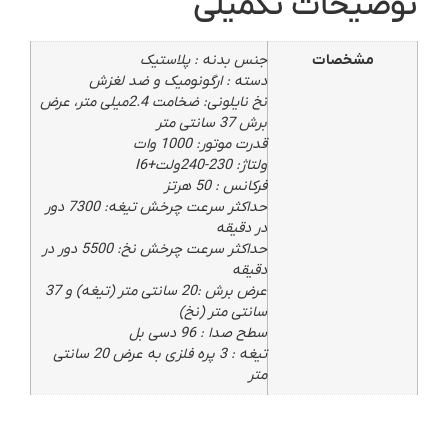
توضیحات تکمیلی
مشخصات
جنس بدنه : پلاستیک
دسته : ارگونومیک و ضد لغزش
نخ نایلونی: ضخامت 2.4میلی متر، عرض
برش 37 سانتی متر
قدرت موتور: 1000 وات
ولتاژ: 230-240ولت+I6
فرکانس : 50 هرتز
حداکثر سرعت چرخش تیغه: 7300 دور
در دقیقه
حداکثر سرعت چرخش نخ: 5500 دور در
دقیقه
عرض برش :20 سانتی متر (تیغه) و 37
سانتی متر (نخ)
سطح صدا : 96 دسی بل
تیغه : 3 پره فلزی به عرض 20 سانتی
متر