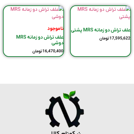
ناموجود
علف تراش دو زمانه MRS پشتی
علف تراش دو زمانه MRS
17,595,622
تومان
دوشی
16,470,400
تومان