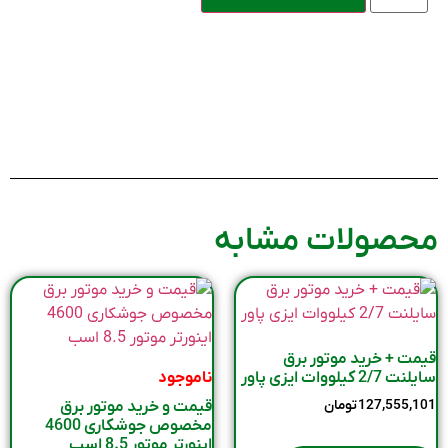
محصولات مشابه
قیمت + خرید موتور برق
سایلنت 2/7 کیلووات ایزی پاور
ناموجود
127,555,101
تومان
قیمت و خرید موتور برق
مخصوص جوشکاری 4600
اینورتر موتور 8.5 اسب