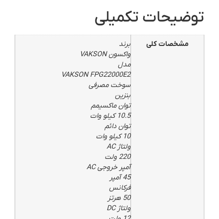
توضیحات تکمیلی
مشخصات کلی
برند
واکسون VAKSON
مدل
VAKSON FPG22000E2
سوخت مصرفی
بنزین
توان ماکسیمم
10.5 کیلو وات
توان دائم
10 کیلو وات
ولتاژ AC
220 ولت
آمپر خروجی AC
45 آمپر
فرکانس
50 هرتز
ولتاژ DC
12 ولت