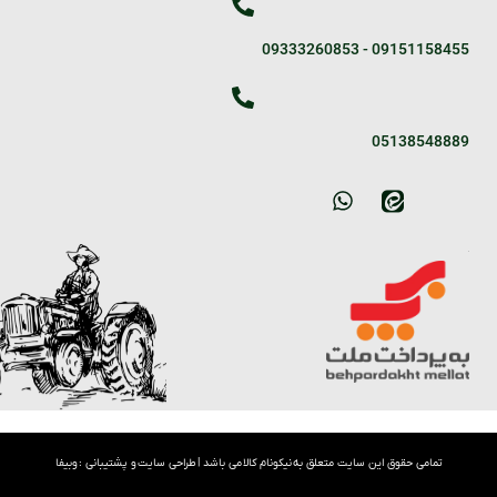
09333260853
-
09151158455
05138548889
تمامی حقوق این سایت متعلق به نیکونام کالا می باشد |
طراحی سایت
و پشتیبانی :
وبیفا