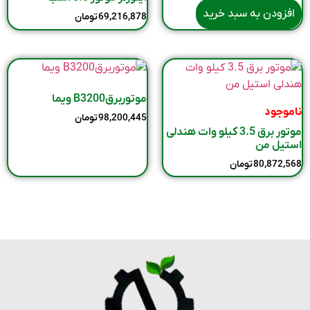
افزودن به سبد خرید
69,216,878
تومان
موتوربرقB3200 ویما
ناموجود
98,200,445
تومان
موتور برق 3.5 کیلو وات هندلی
استیل من
80,872,568
تومان