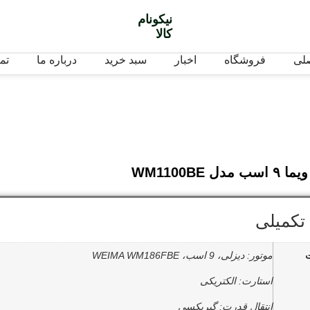
نیکونام
کالا
لی
فروشگاه
اخبار
سبد خرید
درباره ما
تم
ل WM1100BE
تکمیلی
موتور: دیزلی، 9 اسب، WEIMA WM186FBE
استارت: الکتریکی
انتقال قدرت: گیربکسی