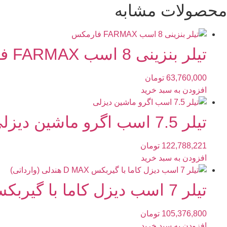
محصولات مشابه
تیلر بنزینی 8 اسب FARMAX فارمکس
63,760,000
تومان
افزودن به سبد خرید
تیلر 7.5 اسب اگرو ماشین دیزلی
122,788,221
تومان
افزودن به سبد خرید
تیلر 7 اسب دیزل کاما با گیربکس D MAX هندلی (وارداتی)
105,376,800
تومان
افزودن به سبد خرید