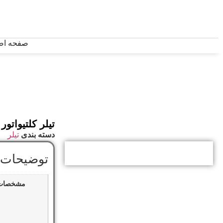
صفحه اص
تیلر کلتیواتور ویما ۹ اسب مد
دسته بندی
تیلر
توضیحات 
مشخصات