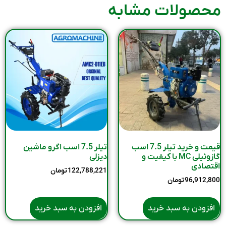
محصولات مشابه
قیمت و خرید تیلر 7.5 اسب
تیلر 7.5 اسب اگرو ماشین
گازوئیلی MC با کیفیت و
دیزلی
اقتصادی
122,788,221
تومان
96,912,800
تومان
افزودن به سبد خرید
افزودن به سبد خرید