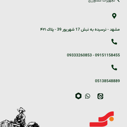
تجهیزات کشاورزی
مشهد - نرسیده به نبش 17 شهریور 39 - پلاک ۴۲۱
09333260853
-
09151158455
05138548889