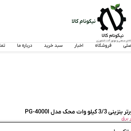
نیکونام کالا
صلی
فروشگاه
اخبار
سبد خرید
درباره ما
تما
و وات محک مدل PG-4000I
 برق