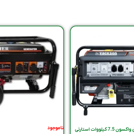
ناموجود
قیمت موتور برق واکسون 7.5 کیلووات استارتی