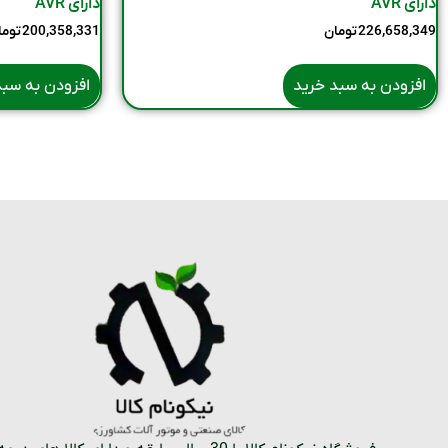
دارای AVR
دارای AVR
226,658,349
تومان
200,358,331
توما
افزودن به سبد خرید
افزودن به سبد