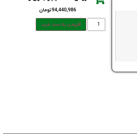
94,440,986
تومان
افزودن به سبد خرید