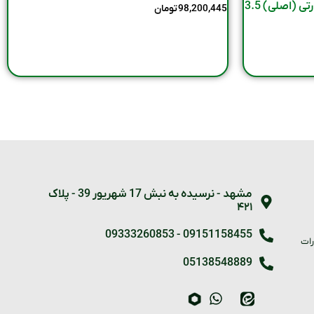
قیمت و خرید موتور برق ایمر استارتی (اصلی) 3.5
98,200,445
تومان
مشهد - نرسیده به نبش 17 شهریور 39 - پلاک
۴۲۱
09333260853
-
09151158455
رات
05138548889