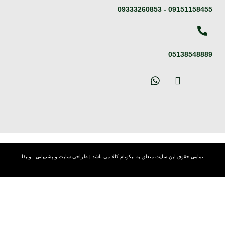
09333260853
-
09151158455
05138548889
تمامی حقوق این سایت متعلق به نیکونام کالا می باشد |
طراحی سایت
و پشتیبانی :
وبیفا