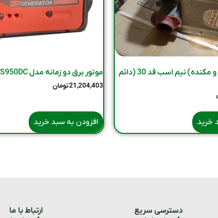
دم برقی (دمنده و مکنده) نیم اسب قد 30 (دائم
موتور برق دو زمانه مدل SS950DC
21,204,403
تومان
 خرید
افزودن به سبد خرید
دسترسی سریع
ارتباط با ما