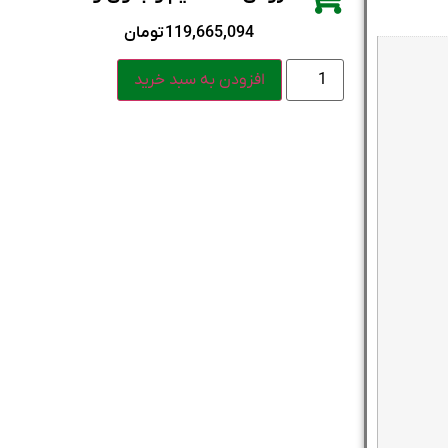
119,665,094
تومان
افزودن به سبد خرید