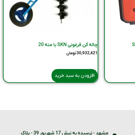
چاله کن فرغونی SKN با مته 20
30,932,421
تومان
افزودن به سبد خرید
مشهد - نرسیده به نبش 17 شهریور 39 - پلاک