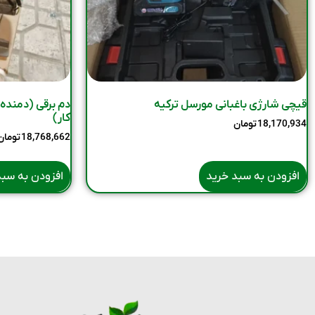
قیچی شارژی باغبانی مورسل ترکیه
کار)
18,170,934
تومان
18,768,662
تومان
افزودن به سبد خرید
افزودن به سبد