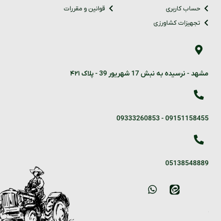
حساب کاربری
قوانین و مقررات
تجهیزات کشاورزی
مشهد - نرسیده به نبش 17 شهریور 39 - پلاک ۴۲۱
09333260853
-
09151158455
05138548889