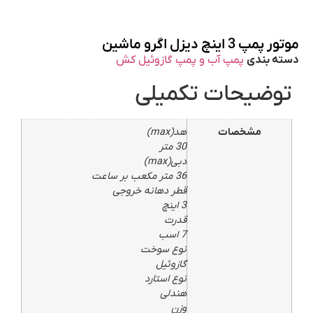
موتور پمپ 3 اینچ دیزل اگرو ماشین
دسته بندی
پمپ آب و پمپ گازوئیل کش
توضیحات تکمیلی
مشخصات
هد(max)
30 متر
دبی(max)
36 متر مکعب بر ساعت
قطر دهانه خروجی
3 اینچ
قدرت
7 اسب
نوع سوخت
گازوئیل
نوع استارد
هندلی
وزن