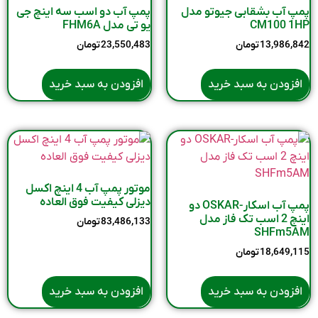
پمپ آب بشقابی جیوتو مدل
پمپ آب دو اسب سه اینچ جی
CM100 1HP
یو تی مدل FHM6A
13,986,842
تومان
23,550,483
تومان
افزودن به سبد خرید
افزودن به سبد خرید
موتور پمپ آب 4 اینچ اکسل
دیزلی کیفیت فوق العاده
پمپ آب اسکار-OSKAR دو
اینچ 2 اسب تک فاز مدل
83,486,133
تومان
SHFm5AM
18,649,115
تومان
افزودن به سبد خرید
افزودن به سبد خرید