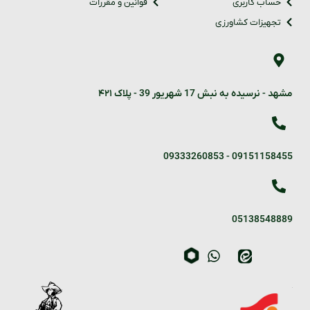
حساب کاربری
قوانین و مقررات
تجهیزات کشاورزی
مشهد - نرسیده به نبش 17 شهریور 39 - پلاک ۴۲۱
09333260853
-
09151158455
05138548889