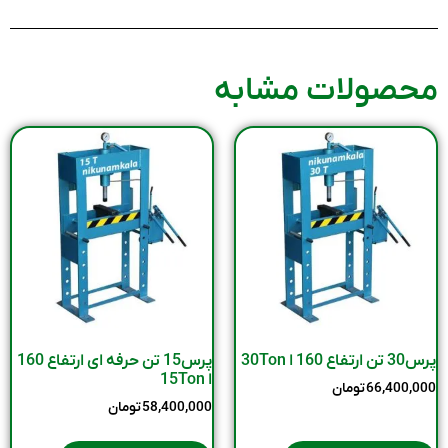
محصولات مشابه
پرس30 تن ارتفاع 160 ا 30Ton
پرس15 تن حرفه ای ارتفاع 160
ا 15Ton
66,400,000
تومان
58,400,000
تومان