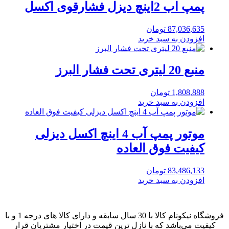
پمپ اب 2اینچ دیزل فشارقوی اکسل
87,036,635
تومان
افزودن به سبد خرید
منبع 20 لیتری تحت فشار البرز
1,808,888
تومان
افزودن به سبد خرید
موتور پمپ آب 4 اینچ اکسل دیزلی
کیفیت فوق العاده
83,486,133
تومان
افزودن به سبد خرید
فروشگاه نیکونام کالا با 30 سال سابقه و دارای کالا های درجه 1 و با
کیفیت می‌باشد که با نازل ترین قیمت در اختیار مشتریان قرار