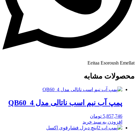
Eeitaa
Esoroush
Emellat
محصولات مشابه
پمپ آب نیم اسب ناتالی مدل QB60_4
5,857,746
تومان
افزودن به سبد خرید