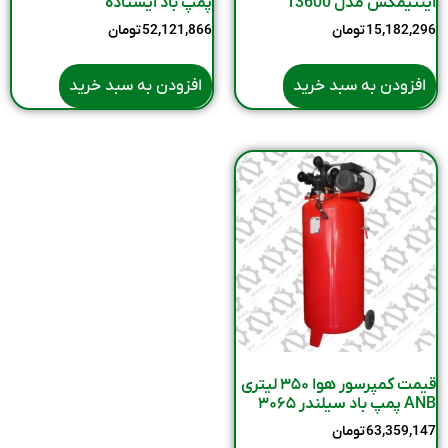
اینتیمکس مدل 13600
پمپ باد ایستاده
15,182,296
تومان
52,121,866
تومان
افزودن به سبد خرید
افزودن به سبد خرید
قیمت کمپرسور هوا ۳۵۰ لیتری
ANB پمپ باد سیلندر ۳۰۶۵
63,359,147
تومان