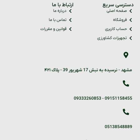
دسترسی سریع
ارتباط با ما
صفحه اصلی
درباره ما
فروشگاه
تماس با ما
حساب کاربری
قوانین و مقررات
تجهیزات کشاورزی
مشهد - نرسیده به نبش 17 شهریور 39 - پلاک ۴۲۱
09333260853
-
09151158455
05138548889