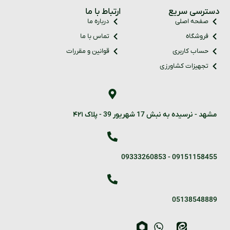
دسترسی سریع
ارتباط با ما
صفحه اصلی
درباره ما
فروشگاه
تماس با ما
حساب کاربری
قوانین و مقررات
تجهیزات کشاورزی
مشهد - نرسیده به نبش 17 شهریور 39 - پلاک ۴۲۱
09333260853
-
09151158455
05138548889