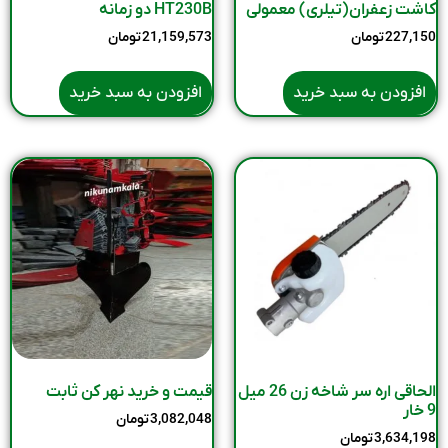
کاشت زعفران(تیلری) معمولی
HT230B دو زمانه
227,150
تومان
21,159,573
تومان
افزودن به سبد خرید
افزودن به سبد خرید
الحاقی اره سر شاخه زن 26 میل
قیمت و خرید نهر کن ثابت
9 خار
3,082,048
تومان
3,634,198
تومان