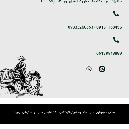
مشهد - نرسیده به نبش 17 شهریور 39 - پلاک ۴۲۱
09333260853
-
09151158455
05138548889
تمامی حقوق این سایت متعلق به نیکونام کالا می باشد |
طراحی سایت
و پشتیبانی :
وبیفا