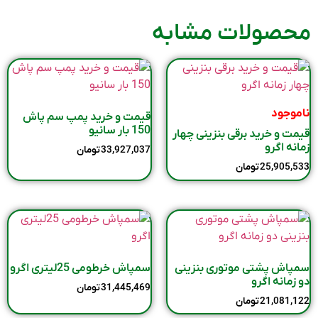
محصولات مشابه
ناموجود
قیمت و خرید پمپ سم پاش
150 بار سانیو
قیمت و خرید برقی بنزینی چهار
زمانه اگرو
33,927,037
تومان
25,905,533
تومان
سمپاش پشتی موتوری بنزینی
سمپاش خرطومی 25لیتری اگرو
دو زمانه اگرو
31,445,469
تومان
21,081,122
تومان