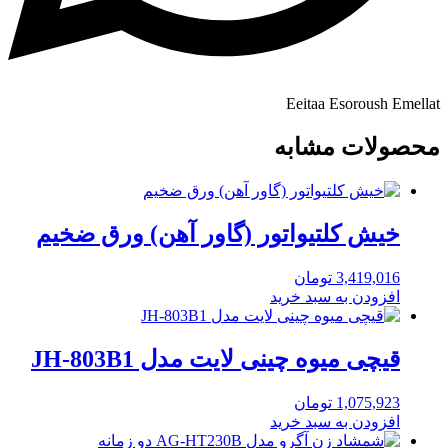
Eeitaa
Esoroush
Emellat
محصولات مشابه
خیش کلتیواتور (گاور آهن) ورق ضخیم
3,419,016
تومان
افزودن به سبد خرید
قیچی میوه چینی لایت مدل JH-803B1
1,075,923
تومان
افزودن به سبد خرید